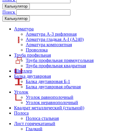
Калькулятор
Поиск
Калькулятор
Арматура
Арматура А-3 рифленная
Арматура гладкая А-I (А240)
Арматура композитная
Проволока
Труба профильная
Труба профильная прямоугольная
Труба профильная квадратная
Швеллер
Балка двутавровая
Балка двутавровая Б-1
Балка двутавровая обычная
Уголок
Уголок равнополочный
Уголок неравнополочный
Квадрат металлический (стальной)
Полоса
Полоса стальная
Лист горячекатаный
Гладкий