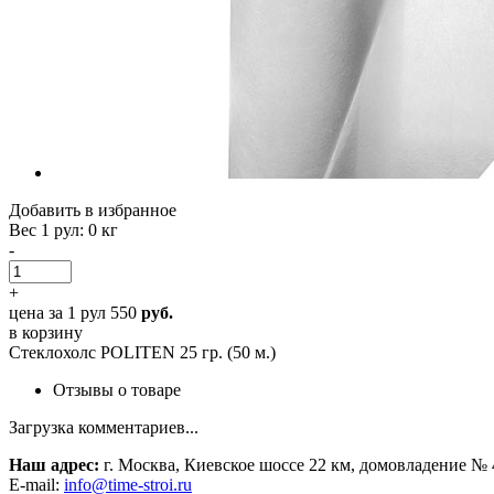
Добавить в избранное
Вес 1 рул
: 0 кг
-
+
цена за 1 рул
550
руб.
в корзину
Стеклохолс POLITEN 25 гр. (50 м.)
Отзывы о товаре
Загрузка комментариев...
Наш адрес:
г. Москва, Киевское шоссе 22 км, домовладение № 
E-mail:
info@time-stroi.ru