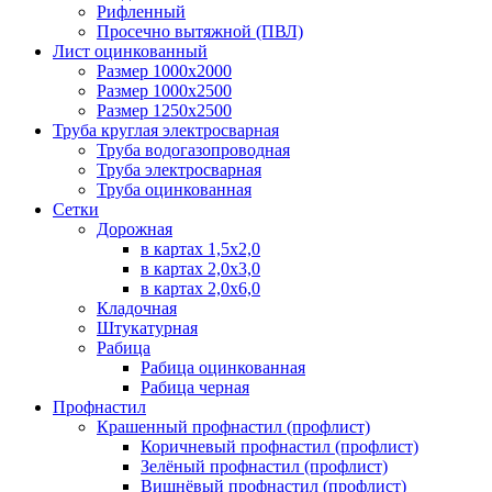
Рифленный
Просечно вытяжной (ПВЛ)
Лист оцинкованный
Размер 1000х2000
Размер 1000х2500
Размер 1250х2500
Труба круглая электросварная
Труба водогазопроводная
Труба электросварная
Труба оцинкованная
Сетки
Дорожная
в картах 1,5х2,0
в картах 2,0х3,0
в картах 2,0х6,0
Кладочная
Штукатурная
Рабица
Рабица оцинкованная
Рабица черная
Профнастил
Крашенный профнастил (профлист)
Коричневый профнастил (профлист)
Зелёный профнастил (профлист)
Вишнёвый профнастил (профлист)