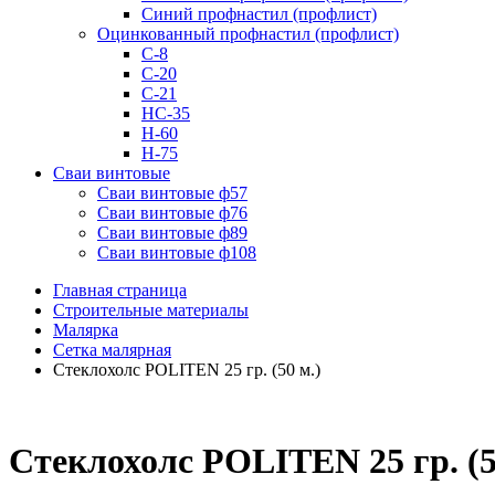
Синий профнастил (профлист)
Оцинкованный профнастил (профлист)
С-8
С-20
С-21
НС-35
Н-60
Н-75
Сваи винтовые
Сваи винтовые ф57
Сваи винтовые ф76
Сваи винтовые ф89
Сваи винтовые ф108
Главная страница
Строительные материалы
Малярка
Сетка малярная
Стеклохолс POLITEN 25 гр. (50 м.)
Стеклохолс POLITEN 25 гр. (5