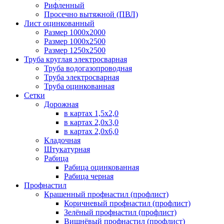
Рифленный
Просечно вытяжной (ПВЛ)
Лист оцинкованный
Размер 1000х2000
Размер 1000х2500
Размер 1250х2500
Труба круглая электросварная
Труба водогазопроводная
Труба электросварная
Труба оцинкованная
Сетки
Дорожная
в картах 1,5х2,0
в картах 2,0х3,0
в картах 2,0х6,0
Кладочная
Штукатурная
Рабица
Рабица оцинкованная
Рабица черная
Профнастил
Крашенный профнастил (профлист)
Коричневый профнастил (профлист)
Зелёный профнастил (профлист)
Вишнёвый профнастил (профлист)