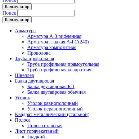
Калькулятор
Поиск
Калькулятор
Арматура
Арматура А-3 рифленная
Арматура гладкая А-I (А240)
Арматура композитная
Проволока
Труба профильная
Труба профильная прямоугольная
Труба профильная квадратная
Швеллер
Балка двутавровая
Балка двутавровая Б-1
Балка двутавровая обычная
Уголок
Уголок равнополочный
Уголок неравнополочный
Квадрат металлический (стальной)
Полоса
Полоса стальная
Лист горячекатаный
Гладкий