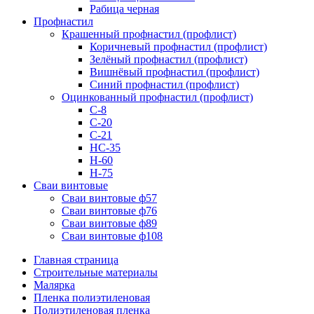
Рабица черная
Профнастил
Крашенный профнастил (профлист)
Коричневый профнастил (профлист)
Зелёный профнастил (профлист)
Вишнёвый профнастил (профлист)
Синий профнастил (профлист)
Оцинкованный профнастил (профлист)
С-8
С-20
С-21
НС-35
Н-60
Н-75
Сваи винтовые
Сваи винтовые ф57
Сваи винтовые ф76
Сваи винтовые ф89
Сваи винтовые ф108
Главная страница
Строительные материалы
Малярка
Пленка полиэтиленовая
Полиэтиленовая пленка